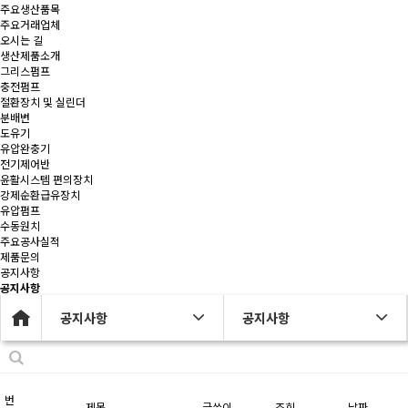
주요생산품목
주요거래업체
오시는 길
생산제품소개
그리스펌프
충전펌프
절환장치 및 실린더
분배변
도유기
유압완충기
전기제어반
윤활시스템 편의장치
강제순환급유장치
유압펌프
수동원치
주요공사실적
제품문의
공지사항
공지사항
공지사항
공지사항
번
제목
글쓴이
조회
날짜