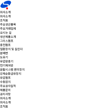
회사소개
회사소개
조직표
주요생산품목
주요거래업체
오시는 길
생산제품소개
그리스펌프
충전펌프
절환장치 및 실린더
분배변
도유기
유압완충기
전기제어반
윤활시스템 편의장치
강제순환급유장치
유압펌프
수동원치
주요공사실적
제품문의
공지사항
회사소개
회사소개
조직표